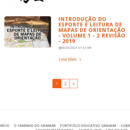
INTRODUÇÃO DO
ESPORTE E LEITURA DE
MAPAS DE ORIENTAÇÃO
- VOLUME 1 - 2 REVISÃO
- 2019
08/25/2021 07:53 AM
Leia Mais
1
2
»
INÍCIO
O CAMINHO DO GRAXAIM
PORTIFÓLIO EDUCATIVO GRAXAIM
SOBR