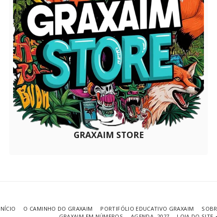
GRAXAIM STORE
INÍCIO
O CAMINHO DO GRAXAIM
PORTIFÓLIO EDUCATIVO GRAXAIM
SOBR
GRAXAIM EM NÚMEROS
AGENDA 2027
LOJA DO SITE